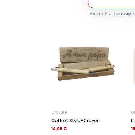
Astuce : ↑ ↓ pour naviguer,
Gravure
G
Coffret Stylo+Crayon
P
14,00
€
1