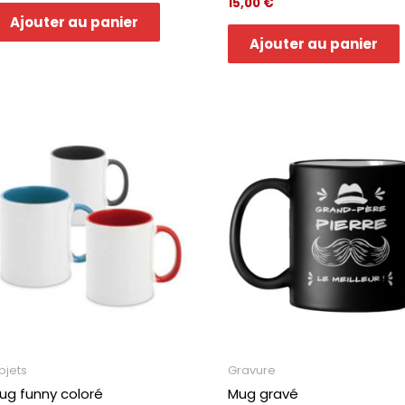
15,00
€
Ajouter au panier
Ajouter au panier
bjets
Gravure
ug funny coloré
Mug gravé