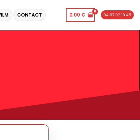
FILM
CONTACT
0,00
€
04 67 02 10 45