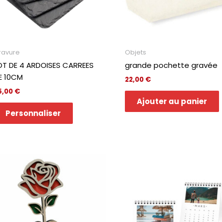
ravure
Objets
OT DE 4 ARDOISES CARREES
grande pochette gravée
E 10CM
22,00
€
5,00
€
Ajouter au panier
Personnaliser