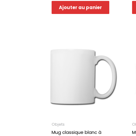
Ajouter au panier
Objets
O
Mug classique blanc à
M