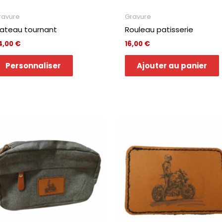
ravure
Gravure
lateau tournant
Rouleau patisserie
4,00
€
16,00
€
Personnaliser
Ajouter au panier