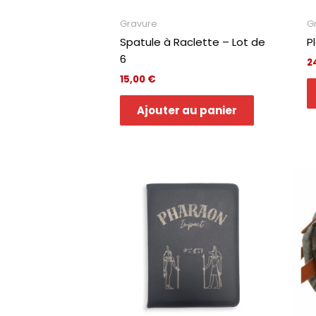
Gravure
G
Spatule à Raclette – Lot de
P
6
2
15,00
€
Ajouter au panier