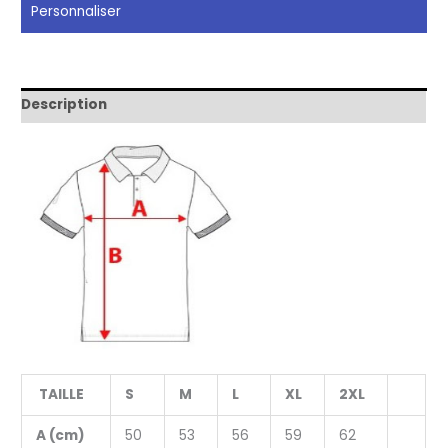
directe
Personnaliser
sur
Polo
1
face
Description
TAILLE
S
M
L
XL
2XL
A (cm)
50
53
56
59
62