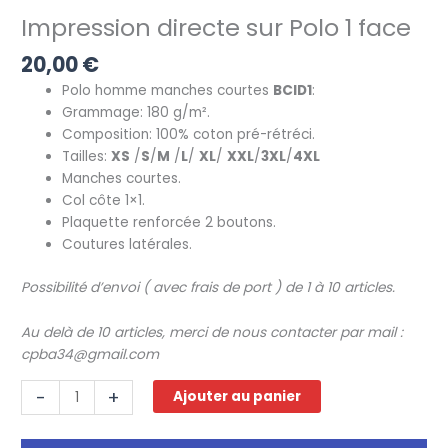
Impression directe sur Polo 1 face
20,00
€
Polo homme manches courtes
BCID1
:
Grammage: 180 g/m².
Composition: 100% coton pré-rétréci.
Tailles:
XS
/
S
/
M
/
L
/
XL
/
XXL
/
3XL
/
4XL
Manches courtes.
Col côte 1×1.
Plaquette renforcée 2 boutons.
Coutures latérales.
Possibilité
d’envoi
(
avec
frais
de
port
)
de
1
à
10
articles
.
Au delà
de
10
articles
,
merci
de
nous
contacter
par
mail
:
cpba34@gmail.com
quantité
-
+
Ajouter au panier
de
Impression