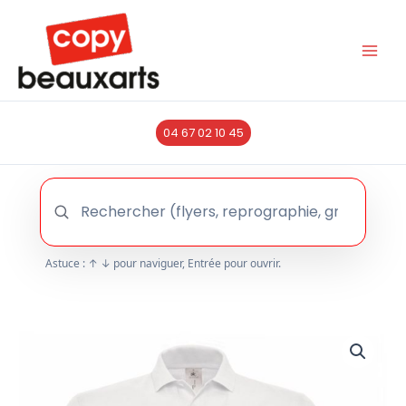
Aller
au
contenu
04 67 02 10 45
Astuce : ↑ ↓ pour naviguer, Entrée pour ouvrir.