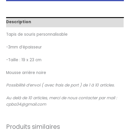
souris
personnalisable
Description
Tapis de souris personnalisable
-3mm d’épaisseur
-Taille : 19 x 23 cm
Mousse arrière noire
Possibilité
d’envoi
(
avec
frais
de
port
)
de
1
à
10
articles
.
Au delà
de
10
articles
,
merci
de
nous
contacter
par
mail
:
cpba34@gmail.com
Produits similaires