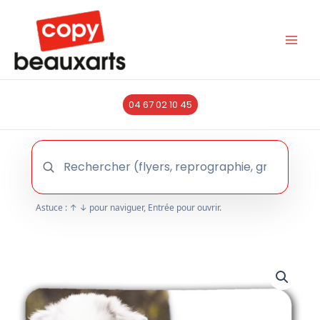
Aller
au
contenu
04 67 02 10 45
Astuce : ↑ ↓ pour naviguer, Entrée pour ouvrir.