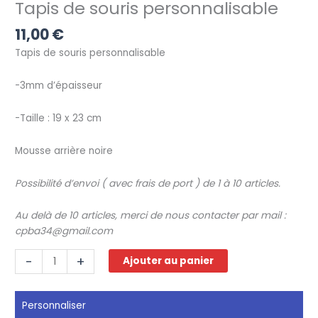
Tapis de souris personnalisable
11,00
€
Tapis de souris personnalisable
-3mm d’épaisseur
-Taille : 19 x 23 cm
Mousse arrière noire
Possibilité
d’envoi
(
avec
frais
de
port
)
de
1
à
10
articles
.
Au delà
de
10
articles
,
merci
de
nous
contacter
par
mail
:
cpba34@gmail.com
quantité
-
+
Ajouter au panier
de
Tapis
de
Personnaliser