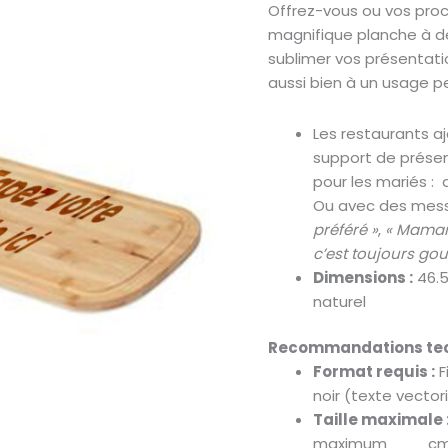
Offrez-vous ou vos pro
magnifique planche à d
sublimer vos présentatio
aussi bien à un usage p
Les restaurants a
support de présent
pour les mariés : 
Ou avec des mess
préféré »
,
« Maman
c’est toujours go
Dimensions :
46.5
naturel
Recommandations tec
Format requis :
F
noir (texte vectori
Taille maximale 
maximum ___ cm d