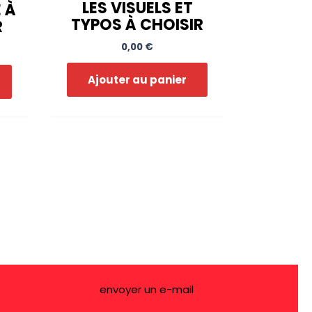
LES VISUELS ET
 À
TYPOS À CHOISIR
R
0,00
€
Ajouter au panier
envoyer un e-mail