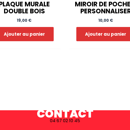
PLAQUE MURALE
MIROIR DE POCHE
DOUBLE BOIS
PERSONNALISE
19,00
€
10,00
€
Ajouter au panier
Ajouter au panier
CONTACT
04 67 02 10 45