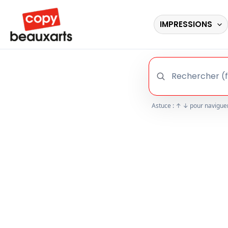
Aller
au
IMPRESSIONS
contenu
Astuce : ↑ ↓ pour naviguer,