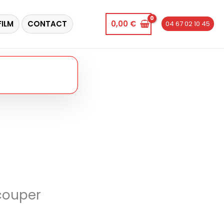
FILM
CONTACT
0,00
€
04 67 02 10 45
couper