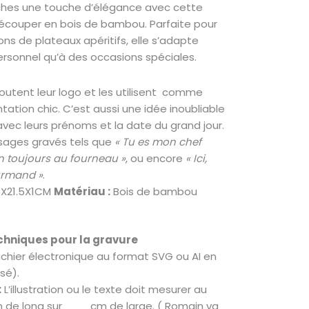
ches une touche d’élégance avec cette
écouper en bois de bambou. Parfaite pour
ns de plateaux apéritifs, elle s’adapte
ersonnel qu’à des occasions spéciales.
joutent leur logo et les utilisent comme
ation chic. C’est aussi une idée inoubliable
avec leurs prénoms et la date du grand jour.
ages gravés tels que
« Tu es mon chef
 toujours au fourneau »
, ou encore
« Ici,
urmand »
.
X21.5X1CM
Matériau :
Bois de bambou
hniques pour la gravure
ichier électronique au format SVG ou AI en
sé).
:
L’illustration ou le texte doit mesurer au
e long sur ___ cm de large. ( Romain va