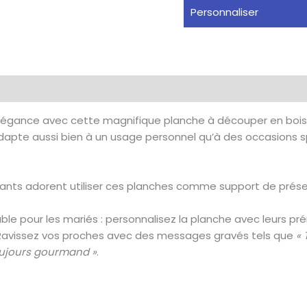
Personnaliser
à
découper
légance avec cette magnifique planche à découper en bois
’adapte aussi bien à un usage personnel qu’à des occasions s
ants adorent utiliser ces planches comme support de présen
ble pour les mariés : personnalisez la planche avec leurs pr
avissez vos proches avec des messages gravés tels que
« 
 toujours gourmand »
.