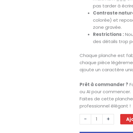
pas tarder à écrire
Contraste nature
colorée) et repose
zone gravée.
Restrictions :
Nou
des détails trop pe
Chaque planche est fabr
chaque pièce légèrement
ajoute un caractère u
Prêt à commander ?
Fo
ou AI pour commencer.
Faites de cette planche
professionnel élégant !
quantité
-
+
Aj
de
Planche