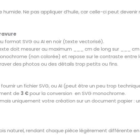
umide. Ne pas appliquer d’huile, car celle-ci peut devenir 
ravure
au format SVG ou AI en noir (texte vectorisé).
le texte doit mesurer au maximum ___ cm de long sur ___ cm 
onochrome (non colorée) et repose sur le contraste entre le
ver des photos ou des détails trop petits ou fins.
ournir un fichier SVG, ou AI (peut être un peu trop techniqu
lément de
3 €
pour la conversion en SVG monochrome.
r mais uniquement votre création sur un document papier :
ois naturel, rendant chaque pièce légèrement différente en 