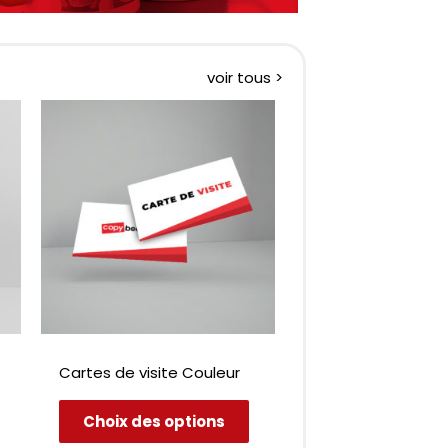
voir tous >
Cartes de visite Couleur
Ce
Ce
Choix des options
produit
produit