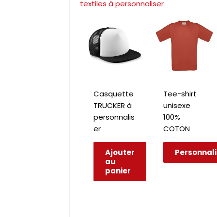
textiles à personnaliser
Casquette
Tee-shirt
TRUCKER à
unisexe
personnalis
100%
er
COTON
Ajouter
Personnali
au
panier