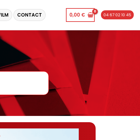
FILM
CONTACT
0,00
€
04 67 02 10 45