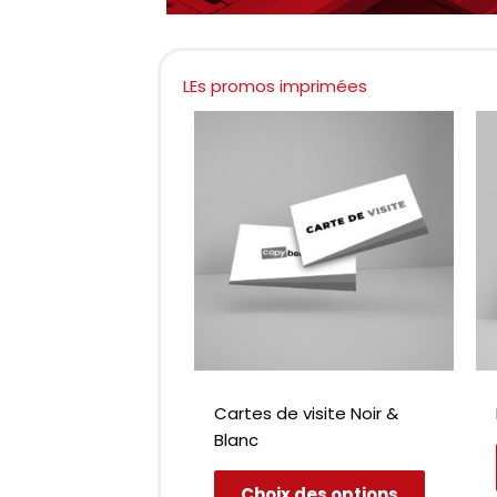
LEs promos imprimées
Cartes de visite Noir &
Blanc
Ce
Choix des options