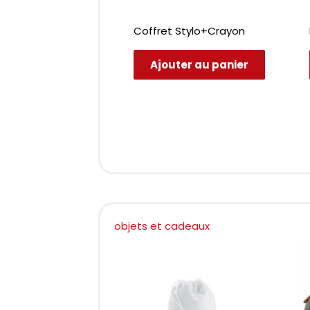
 DE VERRE BOIS
Coffret Stylo+Crayon
4)
Ajouter au panier
ter au panier
objets et cadeaux