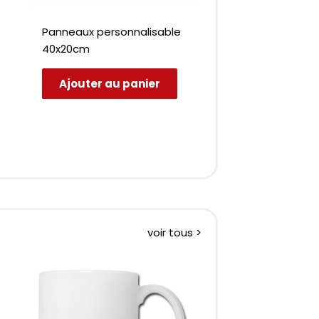
Panneaux personnalisable
Mug gravé
40x20cm
Personnalise
Ajouter au panier
voir tous >