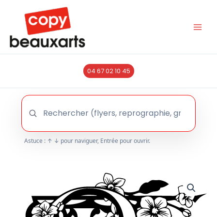
Aller
au
contenu
04 67 02 10 45
Astuce : ↑ ↓ pour naviguer, Entrée pour ouvrir.