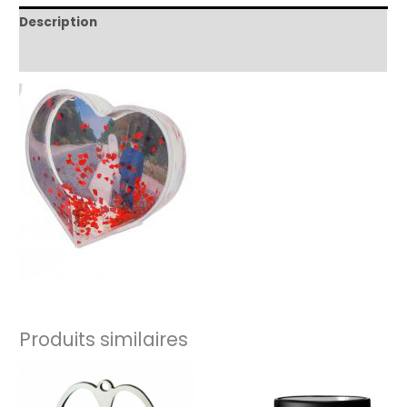
Noël
Coeur
Description
Informations complémentaires
Produits similaires