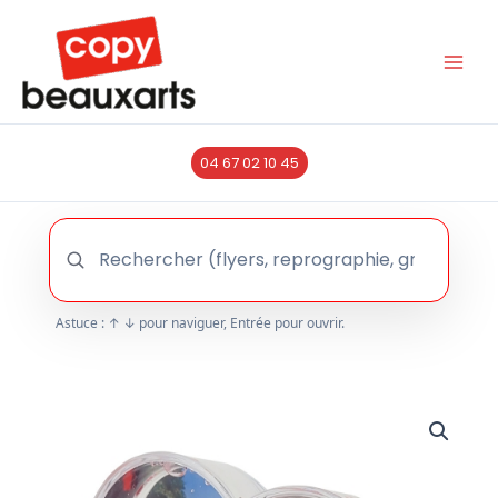
Aller
au
contenu
04 67 02 10 45
Astuce : ↑ ↓ pour naviguer, Entrée pour ouvrir.