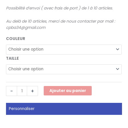
Possibilité
d’envoi
(
avec
frais
de
port
)
de
1
à
10
articles
.
Au delà
de
10
articles
,
merci
de
nous
contacter
par
mail
:
cpba34@gmail.com
COULEUR
TAILLE
quantité
-
+
Ajouter au panier
de
Sweat
à
Personnaliser
capuche
zippé
impression