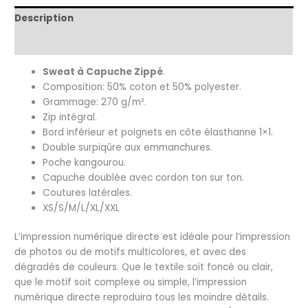
1
Description
face
Informations complémentaires
Sweat à Capuche Zippé
.
Composition: 50% coton et 50% polyester.
Grammage: 270 g/m².
Zip intégral.
Bord inférieur et poignets en côte élasthanne 1×1.
Double surpiqûre aux emmanchures.
Poche kangourou.
Capuche doublée avec cordon ton sur ton.
Coutures latérales.
XS/S/M/L/XL/XXL
L’impression numérique directe est idéale pour l’impression
de photos ou de motifs multicolores, et avec des
dégradés de couleurs. Que le textile soit foncé ou clair,
que le motif soit complexe ou simple, l’impression
numérique directe reproduira tous les moindre détails.