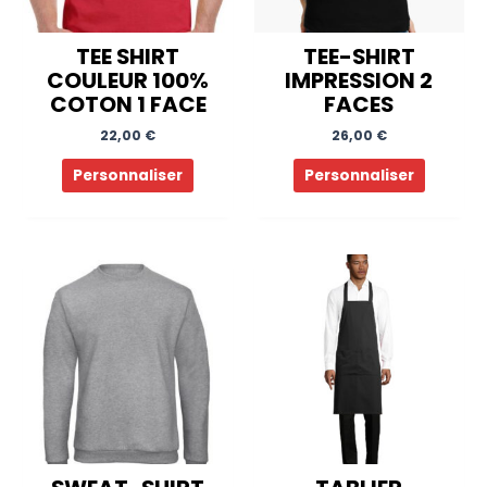
TEE SHIRT
TEE-SHIRT
COULEUR 100%
IMPRESSION 2
COTON 1 FACE
FACES
22,00
€
26,00
€
Ce
Personnaliser
Personnaliser
produit
a
plusieurs
variations.
Les
options
peuvent
être
choisies
sur
la
page
du