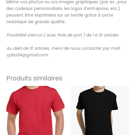
Même vos photos ou vos images graphiques (par ex., pour
des cadeaux personnalisés, les logos d’entreprise, etc.)
peuvent être imprimées sur un textile grâce à cette
technique de grande qualité.
Possibilité
d’envoi
(
avec
frais
de
port
)
de
1
à
10
articles
.
Au delà
de
10
articles
,
merci
de
nous
contacter
par
mail
:
cpba34@gmail.com
Produits similaires