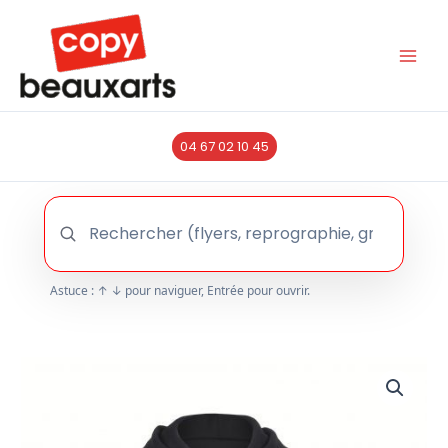
Aller
au
contenu
04 67 02 10 45
Astuce : ↑ ↓ pour naviguer, Entrée pour ouvrir.